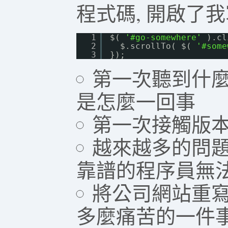
程式碼, 開啟了
1
$( 
'#go-somewhere'
).cl
2
$.scrollTo( $( 
'#some
3
});
第一次聽到什麼
是怎麼一回事
第一次接觸版
越來越多的問題
靠譜的程序員無
將公司網站重寫
多麼痛苦的一件