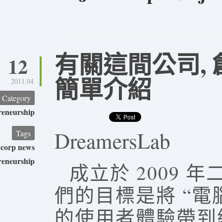
有關這間公司, 
12
簡單介紹
2011.04
Category
reneurship
DreamersLab
Tags
corp news
reneurship
成立於 2009 年
們的目標是將 “電
的使用者體驗帶到網