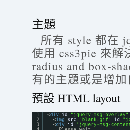
主題
所有 style 都在 j
使用 css3pie 來解決 I
radius and bo
有的主題或是增加
預設 HTML layout
1
<
div
id
=
"jquery-msg-overlay"
2
<
img
src
=
"blank.gif"
id
=
"j
3
<
div
id
=
"jquery-msg-conten
4
Please wait...