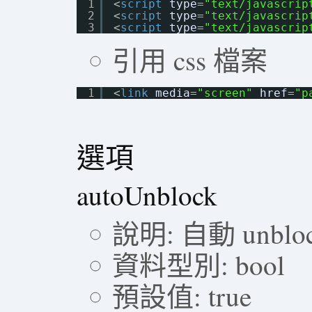
1
<
script
type
=
"text/javascrip
2
<
script
type
=
"text/javascrip
3
<
script
type
=
"text/javascrip
引用 css 檔案
1
<
link
media
=
"screen"
href
=
"p
選項
autoUnblock
說明: 自動 unblo
資料型別: bool
預設值: true