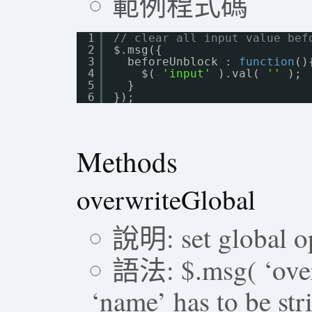
範例程式碼
1
// clear all input value bef
2
$.msg({ 
3
beforeUnblock : 
function
()
4
$( 
'input'
).val( 
''
);
5
} 
6
});
Methods
overwriteGlobal
說明: set global op
語法: $.msg( ‘overw
‘name’ has to be str