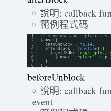
說明: callback func
範例程式碼
1
// show msg and replace mess
2
$.msg({ 
3
autoUnblock : 
false
,
4
afterBlock : 
function
(){
5
$.getJSON( 
'msg/reply.js
6
$.msg( 
'replace'
, rsp 
7
} 
8
});
beforeUnblock
說明: callback func
event