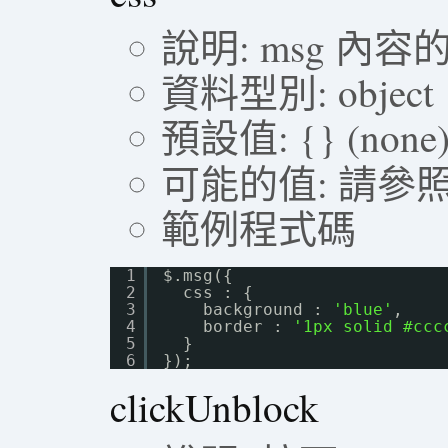
說明: msg 內容的
資料型別: object
預設值: {} (none
可能的值: 請參
範例程式碼
1
$.msg({ 
2
css : {
3
background : 
'blue'
,
4
border : 
'1px solid #ccc
5
}
6
});
clickUnblock