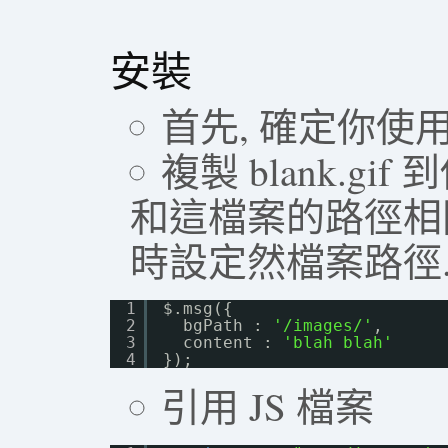
安裝
首先, 確定你使
複製 blank.gif 
和這檔案的路徑相
時設定然檔案路徑
1
$.msg({ 
2
bgPath : 
'/images/'
,
3
content : 
'blah blah'
4
});
引用 JS 檔案