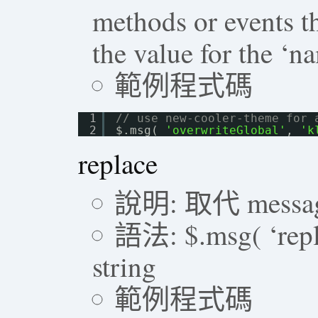
methods or events t
the value for the ‘n
範例程式碼
1
// use new-cooler-theme for 
2
$.msg( 
'overwriteGlobal'
, 
'k
replace
說明: 取代 messa
語法: $.msg( ‘replac
string
範例程式碼