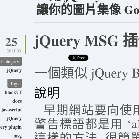
讓你的圖片集像 Googl
jQuery MSG 
25
2011.03
Category
一個類似 jQuery 
jQuery
Tags
說明
blockUI
docs
早期網站要向使
javascript
jQuery
警告標語都是用 ‘alert(
ery plugin
這樣的方法. 很
msg