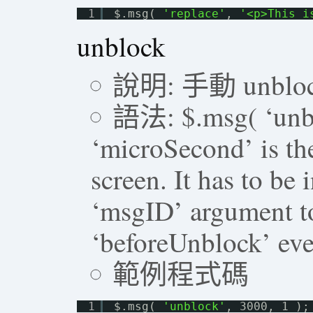
1
$.msg( 
'replace'
, 
'<p>This i
unblock
說明: 手動 unblo
語法: $.msg( ‘unbl
‘microSecond’ is th
screen. It has to be
‘msgID’ argument to
‘beforeUnblock’ eve
範例程式碼
1
$.msg( 
'unblock'
, 3000, 1 );