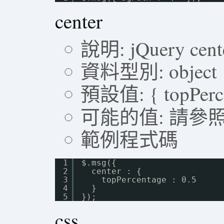
center
說明: jQuery c
資料型別: object
預設值: { topPercen
可能的值: 請參
範例程式碼
1
$.msg({ 
2
center : {
3
topPercentage : 0.5
4
}
5
});
css