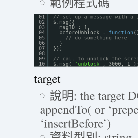
範例程式碼
01
// set up a message with a 
02
$.msg({ 
03
msgID : 1,
04
beforeUnblock : 
function
(
05
// do something here
06
}
07
});
08
09
// call to unblock the scre
10
$.msg( 
'unblock'
, 3000, 1 )
target
說明: the target D
appendTo( or ‘prepen
‘insertBefore’)
資料型別: string