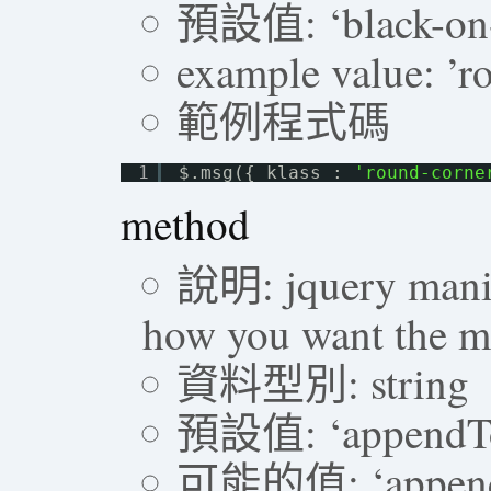
預設值: ‘black-on-
example value: ’r
範例程式碼
1
$.msg({ klass : 
'round-corne
method
說明: jquery manip
how you want the m
資料型別: string
預設值: ‘appendT
可能的值: ‘appendTo’