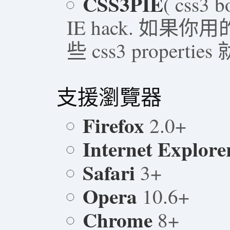
CSS3PIE
( css3 
IE hack. 如
些 css3 propert
支援瀏覽器
Firefox
2.0+
Internet Explore
Safari
3+
Opera
10.6+
Chrome
8+