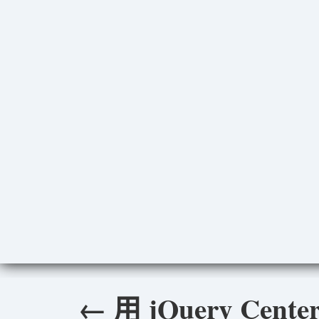
←
用 jQuery Cen